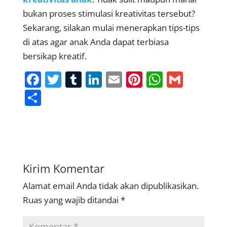
bukan proses stimulasi kreativitas tersebut?
Sekarang, silakan mulai menerapkan tips-tips
di atas agar anak Anda dapat terbiasa
bersikap kreatif.
F
T
T
Li
E
Pi
W
G
a
w
u
n
m
nt
h
m
S
c
itt
m
k
ai
er
at
ai
h
e
er
bl
e
l
e
s
l
ar
b
r
dI
st
A
e
o
n
p
Kirim Komentar
o
p
Alamat email Anda tidak akan dipublikasikan.
k
Ruas yang wajib ditandai
*