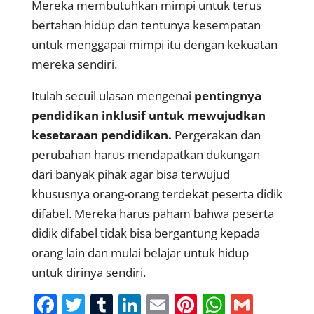
Mereka membutuhkan mimpi untuk terus
bertahan hidup dan tentunya kesempatan
untuk menggapai mimpi itu dengan kekuatan
mereka sendiri.
Itulah secuil ulasan mengenai
pentingnya
pendidikan inklusif untuk mewujudkan
kesetaraan pendidikan.
Pergerakan dan
perubahan harus mendapatkan dukungan
dari banyak pihak agar bisa terwujud
khususnya orang-orang terdekat peserta didik
difabel. Mereka harus paham bahwa peserta
didik difabel tidak bisa bergantung kepada
orang lain dan mulai belajar untuk hidup
untuk dirinya sendiri.
F
T
T
Li
E
Pi
W
G